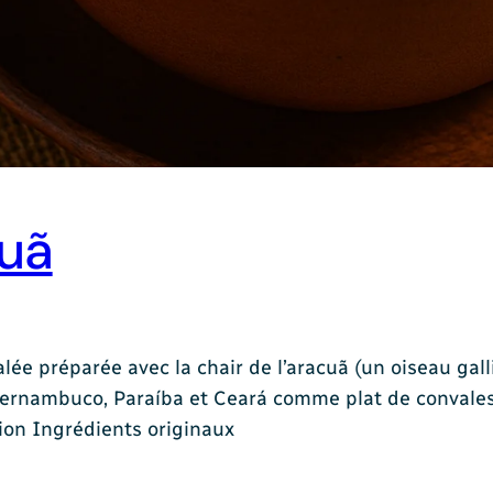
uã
lée préparée avec la chair de l’aracuã (un oiseau gall
nambuco, Paraíba et Ceará comme plat de convalescenc
tion Ingrédients originaux