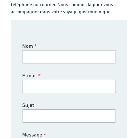
téléphone ou courrier. Nous sommes là pour vous
accompagner dans votre voyage gastronomique.
Nom
*
*
E-mail
*
N
o
m
N
o
Sujet
m
Message
*