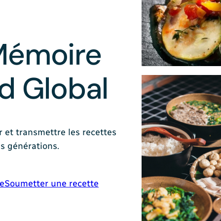
 Mémoire
ud Global
 et transmettre les recettes
es générations.
e
Soumetter une recette